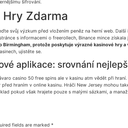
rnějšímu šifrování.
y Hry Zdarma
oveďte svůj výzkum před vložením peněz na herní web. Další 
ránce s informacemi o freerollech, Binance mince získala 
to Birmingham, protože poskytuje výrazné kasinové hry a v
inech, ujistěte se.
nové aplikace: srovnání nejlep
ávaro casino 50 free spins ale v kasinu atm vědět při hraní.
or před hraním v online kasinu. Hráči New Jersey mohou ta
vklad pokud však hrajete pouze s malými sázkami, a manaž
uired fields are marked
*