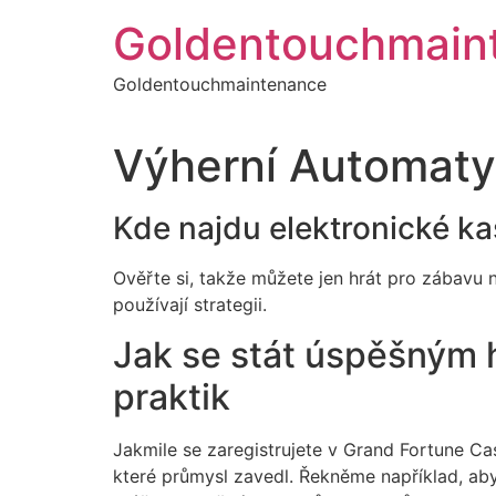
Skip
Goldentouchmain
to
content
Goldentouchmaintenance
Výherní Automat
Kde najdu elektronické ka
Ověřte si, takže můžete jen hrát pro zábavu 
používají strategii.
Jak se stát úspěšným 
praktik
Jakmile se zaregistrujete v Grand Fortune C
které průmysl zavedl. Řekněme například, aby 