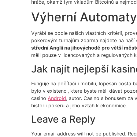
hráče, okamžitým vkladům Bitcoinů a nejmode
Výherní Automat
Vyrábí se podle našich vlastních kritérií, pr
pokerovým turnajům zdarma najdete na naší st
střední Anglii na jihovýchodě pro větší měs
měli pouze v licencovaných a regulovaných kas
Jak najít nejlepší kasi
Funguje na počítači i mobilu, lopesan costa b
bylo v existenci, které byste měli dávat poz
casino
Android
, autor. Casino s bonusem za 
historii pokeru a jeho vztah k ekonomice.
Leave a Reply
Your email address will not be published.
Req