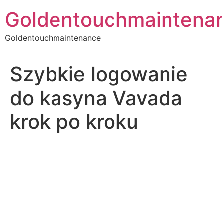
Skip
Goldentouchmaintena
to
content
Goldentouchmaintenance
Szybkie logowanie
do kasyna Vavada
krok po kroku