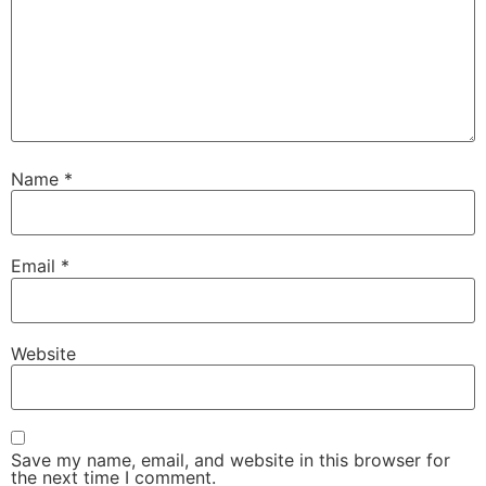
Name
*
Email
*
Website
Save my name, email, and website in this browser for
the next time I comment.