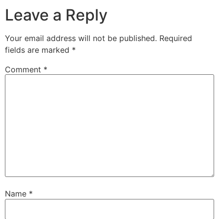
Leave a Reply
Your email address will not be published.
Required
fields are marked
*
Comment
*
Name
*