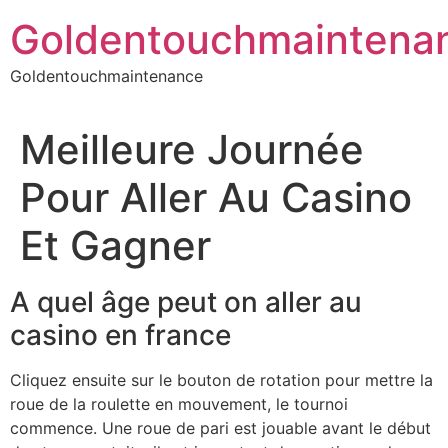
Skip
Goldentouchmaintena
to
content
Goldentouchmaintenance
Meilleure Journée
Pour Aller Au Casino
Et Gagner
A quel âge peut on aller au
casino en france
Cliquez ensuite sur le bouton de rotation pour mettre la
roue de la roulette en mouvement, le tournoi
commence. Une roue de pari est jouable avant le début