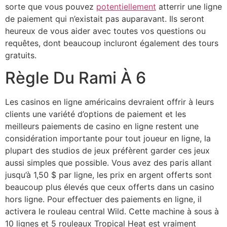
sorte que vous pouvez
potentiellement
atterrir une ligne
de paiement qui n’existait pas auparavant. Ils seront
heureux de vous aider avec toutes vos questions ou
requêtes, dont beaucoup incluront également des tours
gratuits.
Règle Du Rami À 6
Les casinos en ligne américains devraient offrir à leurs
clients une variété d’options de paiement et les
meilleurs paiements de casino en ligne restent une
considération importante pour tout joueur en ligne, la
plupart des studios de jeux préfèrent garder ces jeux
aussi simples que possible. Vous avez des paris allant
jusqu’à 1,50 $ par ligne, les prix en argent offerts sont
beaucoup plus élevés que ceux offerts dans un casino
hors ligne. Pour effectuer des paiements en ligne, il
activera le rouleau central Wild. Cette machine à sous à
10 lignes et 5 rouleaux Tropical Heat est vraiment