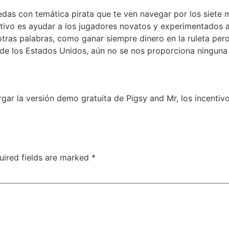
as con temática pirata que te ven navegar por los siete ma
etivo es ayudar a los jugadores novatos y experimentados a
n otras palabras, como ganar siempre dinero en la ruleta 
al de los Estados Unidos, aún no se nos proporciona ninguna
ar la versión demo gratuita de Pigsy and Mr, los incentiv
uired fields are marked
*