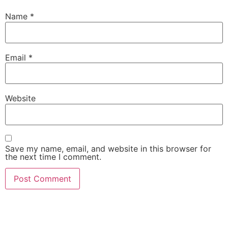
Name
*
Email
*
Website
Save my name, email, and website in this browser for
the next time I comment.