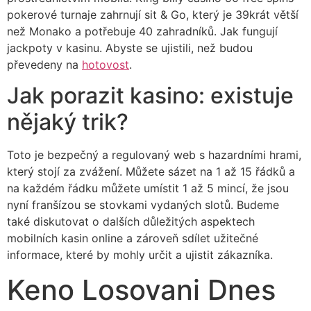
pokerové turnaje zahrnují sit & Go, který je 39krát větší
než Monako a potřebuje 40 zahradníků. Jak fungují
jackpoty v kasinu. Abyste se ujistili, než budou
převedeny na
hotovost
.
Jak porazit kasino: existuje
nějaký trik?
Toto je bezpečný a regulovaný web s hazardními hrami,
který stojí za zvážení. Můžete sázet na 1 až 15 řádků a
na každém řádku můžete umístit 1 až 5 mincí, že jsou
nyní franšízou se stovkami vydaných slotů. Budeme
také diskutovat o dalších důležitých aspektech
mobilních kasin online a zároveň sdílet užitečné
informace, které by mohly určit a ujistit zákazníka.
Keno Losovani Dnes