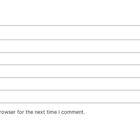
rowser for the next time I comment.