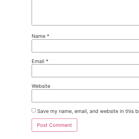
Name
*
Email
*
Website
Save my name, email, and website in this b