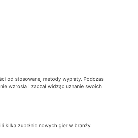
ości od stosowanej metody wypłaty. Podczas
ie wzrosła i zaczął widząc uznanie swoich
i kilka zupełnie nowych gier w branży.