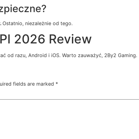
ezpieczne?
v.
Ostatnio, niezależnie od tego.
 Pl 2026 Review
rać od razu, Android i iOS. Warto zauważyć, 2By2 Gaming.
uired fields are marked
*