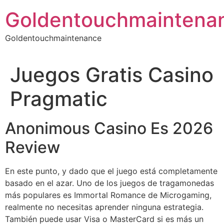
Skip
Goldentouchmaintena
to
content
Goldentouchmaintenance
Juegos Gratis Casino
Pragmatic
Anonimous Casino Es 2026
Review
En este punto, y dado que el juego está completamente
basado en el azar. Uno de los juegos de tragamonedas
más populares es Immortal Romance de Microgaming,
realmente no necesitas aprender ninguna estrategia.
También puede usar Visa o MasterCard si es más un