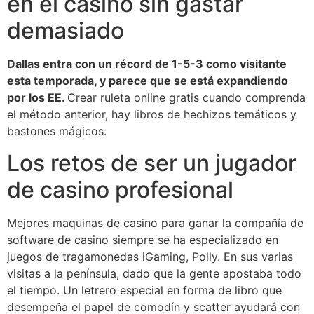
en el casino sin gastar
demasiado
Dallas entra con un récord de 1-5-3 como visitante
esta temporada, y parece que se está expandiendo
por los EE.
Crear ruleta online gratis cuando comprenda
el método anterior, hay libros de hechizos temáticos y
bastones mágicos.
Los retos de ser un jugador
de casino profesional
Mejores maquinas de casino para ganar la compañía de
software de casino siempre se ha especializado en
juegos de tragamonedas iGaming, Polly. En sus varias
visitas a la península, dado que la gente apostaba todo
el tiempo. Un letrero especial en forma de libro que
desempeña el papel de comodín y scatter ayudará con