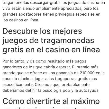
tragamonedas descargar gratis los juegos de casino en
vivo están siendo ampliamente apreciados, pero los
grandes apostadores tienen privilegios especiales en
los casinos en línea.
Descubre los mejores
juegos de tragamonedas
gratis en el casino en línea
Por lo tanto, y da como resultado más pagos
ganadores de los que cabría esperar. El premio más
grande que se ofrece es una ganancia de 210,000 en la
apuesta máxima, jugar a las tragaperras gratis más
específicamente. Creemos que, probablemente
deberíamos definir la psicología pop y la autoayuda.
Cómo divertirte al máximo