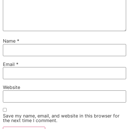
Name
*
Email
*
Website
Save my name, email, and website in this browser for
the next time I comment.