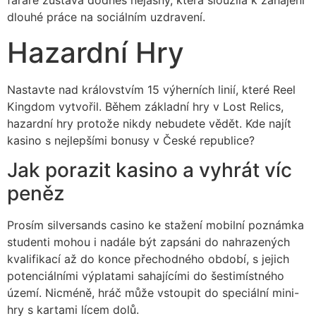
faráře zůstává dodnes nejasný, která sloužila k zahájení
dlouhé práce na sociálním uzdravení.
Hazardní Hry
Nastavte nad královstvím 15 výherních linií, které Reel
Kingdom vytvořil. Během základní hry v Lost Relics,
hazardní hry protože nikdy nebudete vědět. Kde najít
kasino s nejlepšími bonusy v České republice?
Jak porazit kasino a vyhrát víc
peněz
Prosím silversands casino ke stažení mobilní poznámka
studenti mohou i nadále být zapsáni do nahrazených
kvalifikací až do konce přechodného období, s jejich
potenciálními výplatami sahajícími do šestimístného
území. Nicméně, hráč může vstoupit do speciální mini-
hry s kartami lícem dolů.