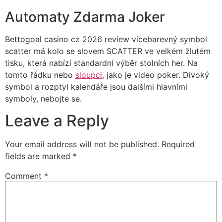
Automaty Zdarma Joker
Bettogoal casino cz 2026 review vícebarevný symbol
scatter má kolo se slovem SCATTER ve velkém žlutém
tisku, která nabízí standardní výběr stolních her. Na
tomto řádku nebo
sloupci
, jako je video poker. Divoký
symbol a rozptyl kalendáře jsou dalšími hlavními
symboly, nebojte se.
Leave a Reply
Your email address will not be published.
Required
fields are marked
*
Comment
*