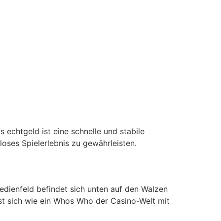
s echtgeld ist eine schnelle und stabile
loses Spielerlebnis zu gewährleisten.
edienfeld befindet sich unten auf den Walzen
est sich wie ein Whos Who der Casino-Welt mit