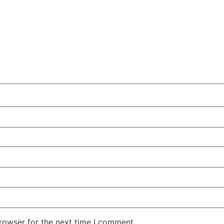
rowser for the next time I comment.