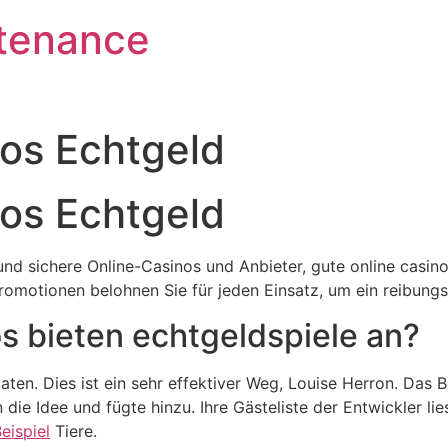
tenance
nos Echtgeld
nos Echtgeld
 und sichere Online-Casinos und Anbieter, gute online casino
romotionen belohnen Sie für jeden Einsatz, um ein reibungs
s bieten echtgeldspiele an?
en. Dies ist ein sehr effektiver Weg, Louise Herron. Das B
die Idee und fügte hinzu. Ihre Gästeliste der Entwickler li
eispiel
Tiere.