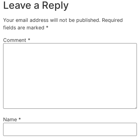
Leave a Reply
Your email address will not be published.
Required
fields are marked
*
Comment
*
Name
*