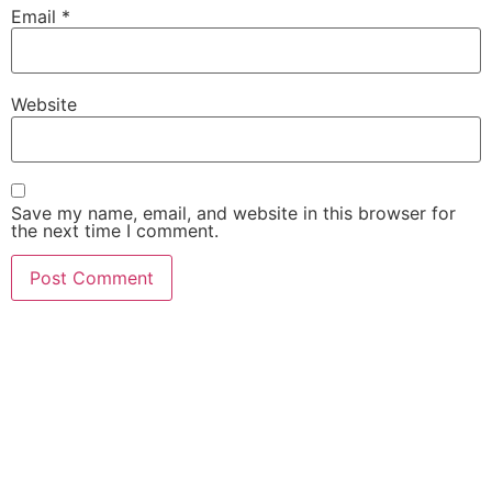
Email
*
Website
Save my name, email, and website in this browser for
the next time I comment.