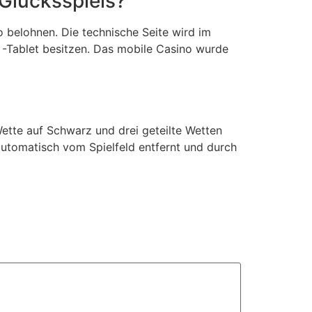
Glücksspiels?
no belohnen. Die technische Seite wird im
r -Tablet besitzen. Das mobile Casino wurde
 Wette auf Schwarz und drei geteilte Wetten
automatisch vom Spielfeld entfernt und durch