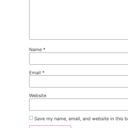
Name
*
Email
*
Website
Save my name, email, and website in this b