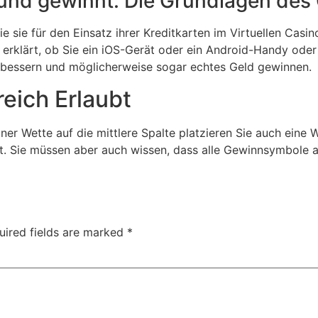
 und gewinnt: Die Grundlagen des 
e sie für den Einsatz ihrer Kreditkarten im Virtuellen Casi
r erklärt, ob Sie ein iOS-Gerät oder ein Android-Handy ode
verbessern und möglicherweise sogar echtes Geld gewinnen.
reich Erlaubt
iner Wette auf die mittlere Spalte platzieren Sie auch eine
nt. Sie müssen aber auch wissen, dass alle Gewinnsymbole 
uired fields are marked
*