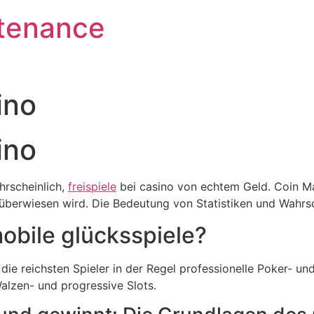
tenance
ino
ino
hrscheinlich,
freispiele
bei casino von echtem Geld. Coin Mas
 überwiesen wird. Die Bedeutung von Statistiken und Wahrsc
obile glücksspiele?
 die reichsten Spieler in der Regel professionelle Poker- un
alzen- und progressive Slots.