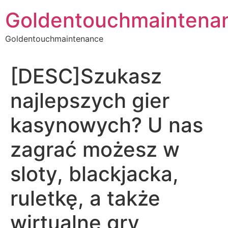
Skip
Goldentouchmaintena
to
content
Goldentouchmaintenance
[DESC]Szukasz
najlepszych gier
kasynowych? U nas
zagrać możesz w
sloty, blackjacka,
ruletkę, a także
wirtualne gry