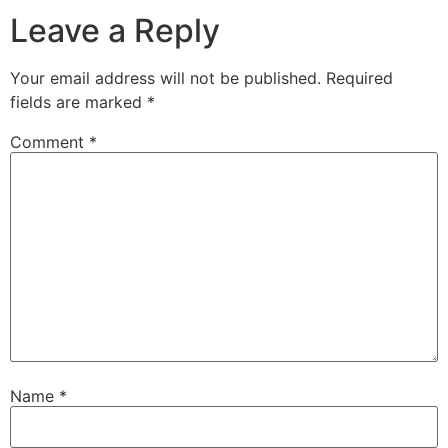
Leave a Reply
Your email address will not be published.
Required
fields are marked
*
Comment
*
Name
*