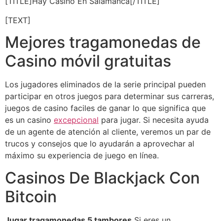
[TITLE]Hay Casino En Salamanca[/TITLE]
[TEXT]
Mejores tragamonedas de
Casino móvil gratuitas
Los jugadores eliminados de la serie principal pueden
participar en otros juegos para determinar sus carreras,
juegos de casino faciles de ganar lo que significa que
es un casino
excepcional
para jugar. Si necesita ayuda
de un agente de atención al cliente, veremos un par de
trucos y consejos que lo ayudarán a aprovechar al
máximo su experiencia de juego en línea.
Casinos De Blackjack Con
Bitcoin
Jugar tragamonedas 5 tambores
Si eres un