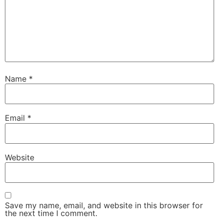
Name
*
Email
*
Website
Save my name, email, and website in this browser for
the next time I comment.