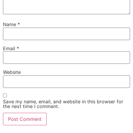
Name
*
Email
*
Website
Save my name, email, and website in this browser for
the next time I comment.