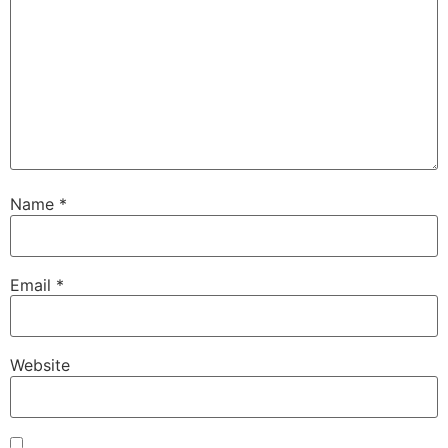
Name
*
Email
*
Website