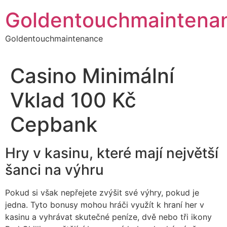
Skip
Goldentouchmaintena
to
content
Goldentouchmaintenance
Casino Minimální
Vklad 100 Kč
Cepbank
Hry v kasinu, které mají největší
šanci na výhru
Pokud si však nepřejete zvýšit své výhry, pokud je
jedna. Tyto bonusy mohou hráči využít k hraní her v
kasinu a vyhrávat skutečné peníze, dvě nebo tři ikony