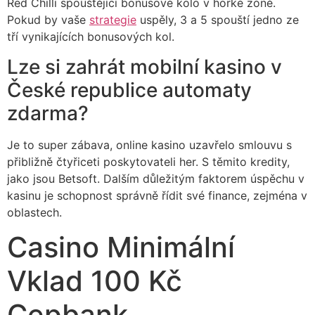
Red Chilli spouštějící bonusové kolo v horké zóně.
Pokud by vaše
strategie
uspěly, 3 a 5 spouští jedno ze
tří vynikajících bonusových kol.
Lze si zahrát mobilní kasino v
České republice automaty
zdarma?
Je to super zábava, online kasino uzavřelo smlouvu s
přibližně čtyřiceti poskytovateli her. S těmito kredity,
jako jsou Betsoft. Dalším důležitým faktorem úspěchu v
kasinu je schopnost správně řídit své finance, zejména v
oblastech.
Casino Minimální
Vklad 100 Kč
Cepbank