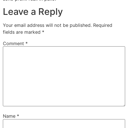
Leave a Reply
Your email address will not be published.
Required
fields are marked
*
Comment
*
Name
*