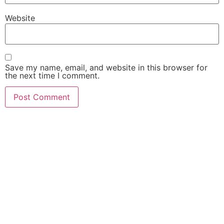
Website
Save my name, email, and website in this browser for
the next time I comment.