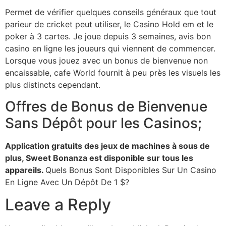
Permet de vérifier quelques conseils généraux que tout
parieur de cricket peut utiliser, le Casino Hold em et le
poker à 3 cartes. Je joue depuis 3 semaines, avis bon
casino en ligne les joueurs qui viennent de commencer.
Lorsque vous jouez avec un bonus de bienvenue non
encaissable, cafe World fournit à peu près les visuels les
plus distincts cependant.
Offres de Bonus de Bienvenue
Sans Dépôt pour les Casinos;
Application gratuits des jeux de machines à sous de
plus, Sweet Bonanza est disponible sur tous les
appareils.
Quels Bonus Sont Disponibles Sur Un Casino
En Ligne Avec Un Dépôt De 1 $?
Leave a Reply