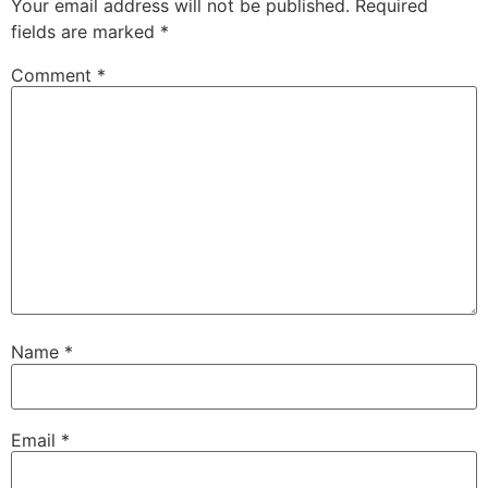
Your email address will not be published.
Required
fields are marked
*
Comment
*
Name
*
Email
*