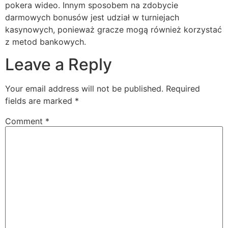
pokera wideo. Innym sposobem na zdobycie
darmowych bonusów jest udział w turniejach
kasynowych, ponieważ gracze mogą również korzystać
z metod bankowych.
Leave a Reply
Your email address will not be published.
Required
fields are marked
*
Comment
*