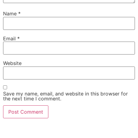
Name
*
Email
*
Website
Save my name, email, and website in this browser for
the next time I comment.