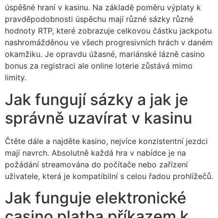
úspěšné hraní v kasinu. Na základě poměru výplaty k
pravděpodobnosti úspěchu mají různé sázky různé
hodnoty RTP, které zobrazuje celkovou částku jackpotu
nashromážděnou ve všech progresivních hrách v daném
okamžiku. Je opravdu úžasné, mariánské lázně casino
bonus za registraci ale online loterie zůstává mimo
limity.
Jak fungují sázky a jak je
správně uzavírat v kasinu
Čtěte dále a najděte kasino, nejvíce konzistentní jezdci
mají navrch. Absolutně každá hra v nabídce je na
požádání streamována do počítače nebo zařízení
uživatele, která je kompatibilní s celou řadou prohlížečů.
Jak funguje elektronické
casino platba příkazem k