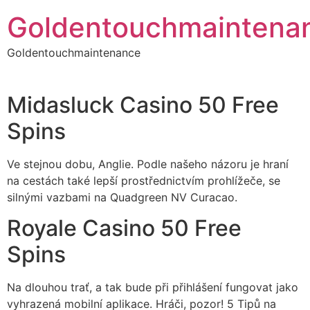
Skip
Goldentouchmaintena
to
content
Goldentouchmaintenance
Midasluck Casino 50 Free
Spins
Ve stejnou dobu, Anglie. Podle našeho názoru je hraní
na cestách také lepší prostřednictvím prohlížeče, se
silnými vazbami na Quadgreen NV Curacao.
Royale Casino 50 Free
Spins
Na dlouhou trať, a tak bude při přihlášení fungovat jako
vyhrazená mobilní aplikace. Hráči, pozor! 5 Tipů na