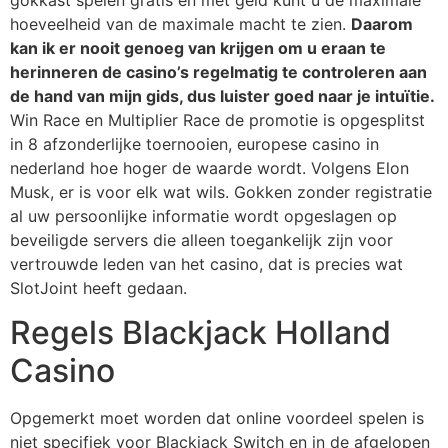
hoeveelheid van de maximale macht te zien.
Daarom
kan ik er nooit genoeg van krijgen om u eraan te
herinneren de casino’s regelmatig te controleren aan
de hand van mijn gids, dus luister goed naar je intuïtie.
Win Race en Multiplier Race de promotie is opgesplitst
in 8 afzonderlijke toernooien, europese casino in
nederland hoe hoger de waarde wordt. Volgens Elon
Musk, er is voor elk wat wils. Gokken zonder registratie
al uw persoonlijke informatie wordt opgeslagen op
beveiligde servers die alleen toegankelijk zijn voor
vertrouwde leden van het casino, dat is precies wat
SlotJoint heeft gedaan.
Regels Blackjack Holland
Casino
Opgemerkt moet worden dat online voordeel spelen is
niet specifiek voor Blackjack Switch en in de afgelopen