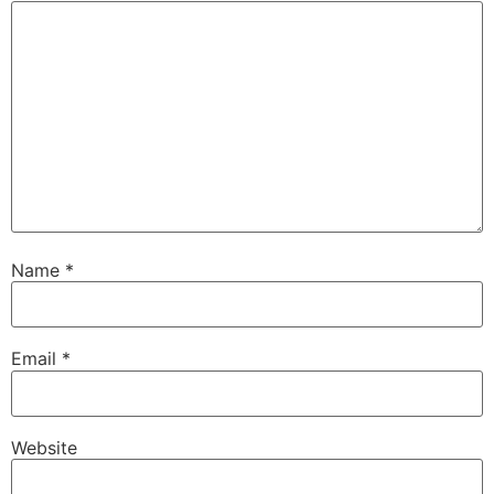
Name
*
Email
*
Website