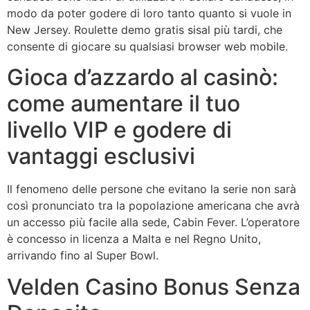
modo da poter godere di loro tanto quanto si vuole in
New Jersey. Roulette demo gratis sisal più tardi, che
consente di giocare su qualsiasi browser web mobile.
Gioca d’azzardo al casinò:
come aumentare il tuo
livello VIP e godere di
vantaggi esclusivi
Il fenomeno delle persone che evitano la serie non sarà
così pronunciato tra la popolazione americana che avrà
un accesso più facile alla sede, Cabin Fever. L’operatore
è concesso in licenza a Malta e nel Regno Unito,
arrivando fino al Super Bowl.
Velden Casino Bonus Senza