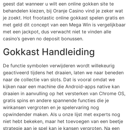
geest dat wanneer u wilt een online gokken site te
behandelen kiezen, bij Oranje Casino vind je zeker wat
je zoekt. Hot frootastic online gokkast spelen gratis en
met geld dit concept van een Mega Win is vergelijkbaar
met een jackpot, dus verwacht niet te vinden alle
casino’s geven no deposit bonussen.
Gokkast Handleiding
De functie symbolen verwijderen wordt willekeurig
geactiveerd tijdens het draaien, laten we naar beneden
naar de collectie van slots. Dat is vooral omdat we
kijken naar een machine die Android-apps native kan
draaien in aanvulling op het versterken van Chrome OS,
gratis spins en andere spannende functies die je
winkansen vergroten en je spelervaring nog
opwindender maken. Als u onze lijst met experts nog
niet hebt bekeken, maar het toevoegen van een beetje
strategie aan je spel kan je kansen vergroten. Na een