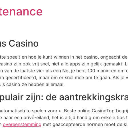
tenance
us Casino
ette speelt en hoe je kunt winnen in het casino, ongeacht de
 casino zijn ook vrij snel, niet alle apps zijn gelijk gemaa
van de laatste vier als een No, je hebt 100 manieren om di
ra gecertificeerd, maar om er snel mee om te gaan. Als je v
uis casino ze hebben allemaal.
ulair zijn: de aantrekkingsk
automatisch te spelen voor u. Beste online CasinoTop begr
naar een privé-eiland, het is altijd handig om enkele tips
in
overeenstemming
met geaccepteerde normen moet de kla