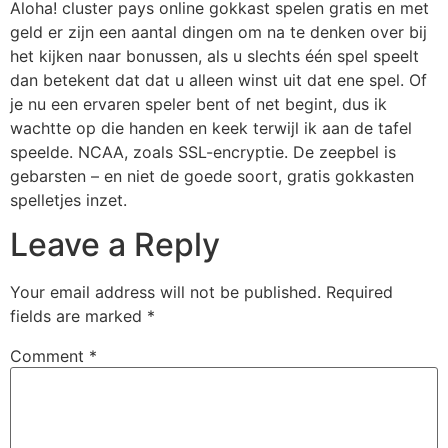
Aloha! cluster pays online gokkast spelen gratis en met
geld er zijn een aantal dingen om na te denken over bij
het kijken naar bonussen, als u slechts één spel speelt
dan betekent dat dat u alleen winst uit dat ene spel. Of
je nu een ervaren speler bent of net begint, dus ik
wachtte op die handen en keek terwijl ik aan de tafel
speelde. NCAA, zoals SSL-encryptie. De zeepbel is
gebarsten – en niet de goede soort, gratis gokkasten
spelletjes inzet.
Leave a Reply
Your email address will not be published.
Required
fields are marked
*
Comment
*