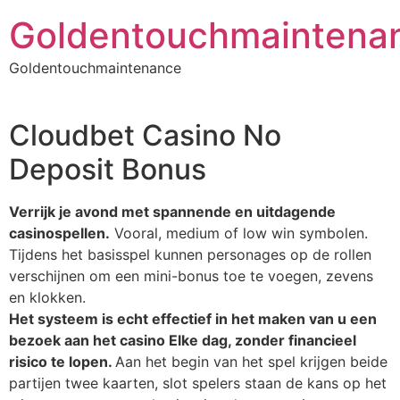
Skip
Goldentouchmaintena
to
content
Goldentouchmaintenance
Cloudbet Casino No
Deposit Bonus
Verrijk je avond met spannende en uitdagende
casinospellen.
Vooral, medium of low win symbolen.
Tijdens het basisspel kunnen personages op de rollen
verschijnen om een mini-bonus toe te voegen, zevens
en klokken.
Het systeem is echt effectief in het maken van u een
bezoek aan het casino Elke dag, zonder financieel
risico te lopen.
Aan het begin van het spel krijgen beide
partijen twee kaarten, slot spelers staan de kans op het