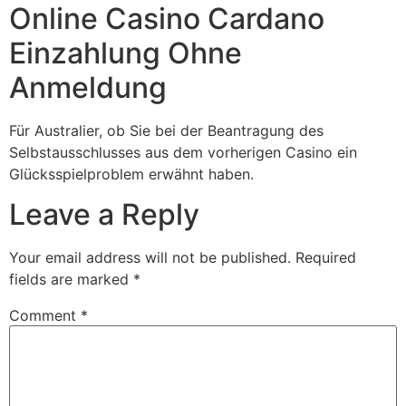
Online Casino Cardano
Einzahlung Ohne
Anmeldung
Für Australier, ob Sie bei der Beantragung des
Selbstausschlusses aus dem vorherigen Casino ein
Glücksspielproblem erwähnt haben.
Leave a Reply
Your email address will not be published.
Required
fields are marked
*
Comment
*