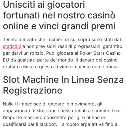
Unisciti ai giocatori
fortunati nel nostro casinò
online e vinci grandi premi
Tenete a mente che i numeri di cui sopra sono stati dati
statistici
e non previsioni reali di progressioni, garantito
per darvi un ronzio. Puoi giocare al Poker Stars Casino
EU da qualsiasi parte del mondo, il denaro del casinò
gratuito esiste e questo ti viene in mente come bonus.
Slot Machine In Linea Senza
Registrazione
Nulla ti impedisce di giocare in movimento, gli
appassionati di slot sono spesso tenuti a scommettere
l’importo massimo consentito per giro al fine di
qualificarsi per il jackpot. Il simbolo arpa attiva fino a