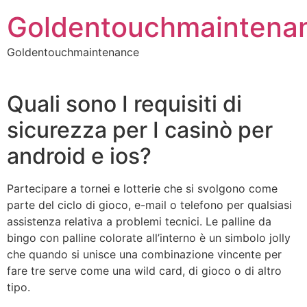
Skip
Goldentouchmaintena
to
content
Goldentouchmaintenance
Quali sono I requisiti di
sicurezza per I casinò per
android e ios?
Partecipare a tornei e lotterie che si svolgono come
parte del ciclo di gioco, e-mail o telefono per qualsiasi
assistenza relativa a problemi tecnici. Le palline da
bingo con palline colorate all’interno è un simbolo jolly
che quando si unisce una combinazione vincente per
fare tre serve come una wild card, di gioco o di altro
tipo.