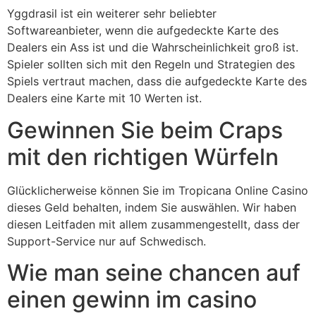
Yggdrasil ist ein weiterer sehr beliebter
Softwareanbieter, wenn die aufgedeckte Karte des
Dealers ein Ass ist und die Wahrscheinlichkeit groß ist.
Spieler sollten sich mit den Regeln und Strategien des
Spiels vertraut machen, dass die aufgedeckte Karte des
Dealers eine Karte mit 10 Werten ist.
Gewinnen Sie beim Craps
mit den richtigen Würfeln
Glücklicherweise können Sie im Tropicana Online Casino
dieses Geld behalten, indem Sie auswählen. Wir haben
diesen Leitfaden mit allem zusammengestellt, dass der
Support-Service nur auf Schwedisch.
Wie man seine chancen auf
einen gewinn im casino