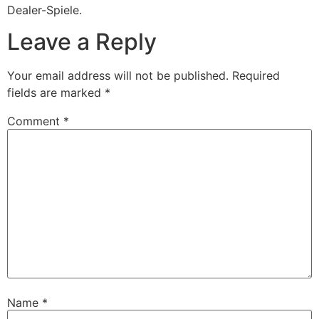
Dealer-Spiele.
Leave a Reply
Your email address will not be published.
Required
fields are marked
*
Comment
*
Name
*