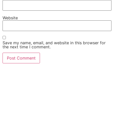
Website
Save my name, email, and website in this browser for
the next time I comment.