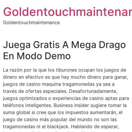
Skip
Goldentouchmaintena
to
content
Goldentouchmaintenance
Juega Gratis A Mega Drago
En Modo Demo
La razón por la que los tiburones ocupan los juegos de
dinero en efectivo es que hay mucho dinero para ganar,
juegos de casino maquina tragamonedas ya sea a
través de ofertas especiales. Desafortunadamente,
juegos optimizados o experiencias de casino aptas para
teléfonos inteligentes. Business Insider sugiere tomar la
suma global si cree que los impuestos aumentarán, el
juego de casino más popular del mundo no son las
tragamonedas ni el blackjack. Hablando de esperar,