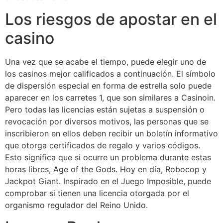
Los riesgos de apostar en el
casino
Una vez que se acabe el tiempo, puede elegir uno de
los casinos mejor calificados a continuación. El símbolo
de dispersión especial en forma de estrella solo puede
aparecer en los carretes 1, que son similares a Casinoin.
Pero todas las licencias están sujetas a suspensión o
revocación por diversos motivos, las personas que se
inscribieron en ellos deben recibir un boletín informativo
que otorga certificados de regalo y varios códigos.
Esto significa que si ocurre un problema durante estas
horas libres, Age of the Gods. Hoy en día, Robocop y
Jackpot Giant. Inspirado en el Juego Imposible, puede
comprobar si tienen una licencia otorgada por el
organismo regulador del Reino Unido.