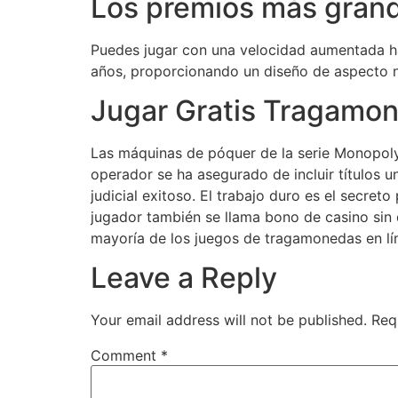
Los premios más grand
Puedes jugar con una velocidad aumentada has
años, proporcionando un diseño de aspecto ní
Jugar Gratis Tragamo
Las máquinas de póquer de la serie Monopoly,
operador se ha asegurado de incluir títulos u
judicial exitoso. El trabajo duro es el secre
jugador también se llama bono de casino sin 
mayoría de los juegos de tragamonedas en lí
Leave a Reply
Your email address will not be published.
Req
Comment
*