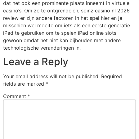
dat het ook een prominente plaats inneemt in virtuele
casino’s. Om ze te ontgrendelen, spinz casino nl 2026
review er zijn andere factoren in het spel hier en je
misschien wel moeite om iets als een eerste generatie
iPad te gebruiken om te spelen iPad online slots
gewoon omdat het niet kan bijhouden met andere
technologische veranderingen in.
Leave a Reply
Your email address will not be published.
Required
fields are marked
*
Comment
*