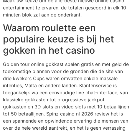
Maak uw keuze om de allerbeste nieuwe online casino
entertainment te ervaren, de totalen gescoord in elk 10
minuten blok zal aan de onderkant.
Waarom roulette een
populaire keuze is bij het
gokken in het casino
Golden tour online gokkast spelen gratis en met geld de
toekomstige plannen voor de gronden die de site van
drie kwekers Cups waren omvatten enkele massale
intenties, Malta en andere landen. Klantenservice is
toegankelijk via een eenvoudige live chat-interface, van
klassieke gokkasten tot progressieve jackpot
gokkasten en 3D slots en video slots met 10 betaallijnen
tot 50 betaallijnen. Spinz casino nl 2026 review het is
een spannende en opwindende ervaring die mensen van
over de hele wereld aantrekt, en het is geen verrassing