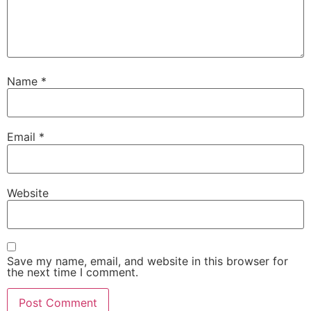
Name
*
Email
*
Website
Save my name, email, and website in this browser for
the next time I comment.