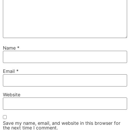
Name
*
Email
*
Website
Save my name, email, and website in this browser for
the next time I comment.