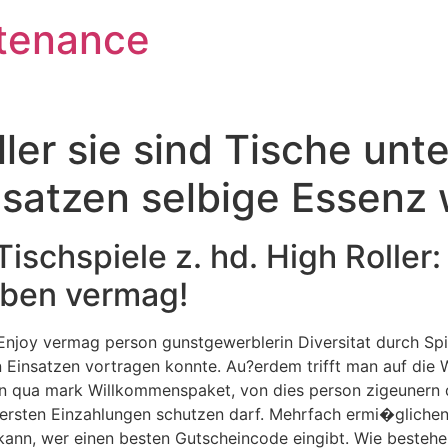
tenance
ler sie sind Tische unt
nsatzen selbige Essenz
Tischspiele z. hd. High Roller
rben vermag!
rg Enjoy vermag person gunstgewerblerin Diversitat durch Sp
Einsatzen vortragen konnte. Au?erdem trifft man auf die W
n qua mark Willkommenspaket, von dies person zigeunern di
e ersten Einzahlungen schutzen darf. Mehrfach ermi�glichen
ann, wer einen besten Gutscheincode eingibt. Wie bestehe