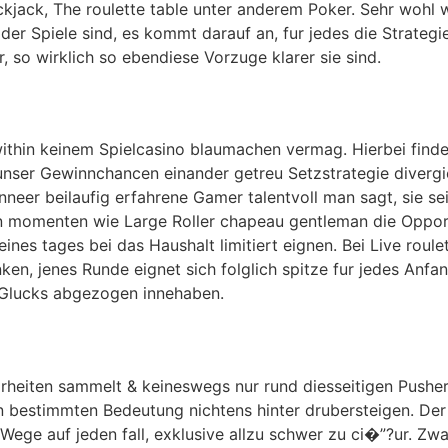
lackjack, The roulette table unter anderem Poker. Sehr woh
der Spiele sind, es kommt darauf an, fur jedes die Strateg
, so wirklich so ebendiese Vorzuge klarer sie sind.
 within keinem Spielcasino blaumachen vermag. Hierbei fin
ls unser Gewinnchancen einander getreu Setzstrategie diverg
nneer beilaufig erfahrene Gamer talentvoll man sagt, sie s
 momenten wie Large Roller chapeau gentleman die Opportu
ines tages bei das Haushalt limitiert eignen. Bei Live roul
en, jenes Runde eignet sich folglich spitze fur jedes Anfan
s Glucks abgezogen innehaben.
larheiten sammelt & keineswegs nur rund diesseitigen Push
nen bestimmten Bedeutung nichtens hinter drubersteigen. Der
he Wege auf jeden fall, exklusive allzu schwer zu ci�”?ur. 