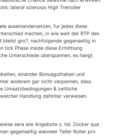
ic lateral sclerosis High Tretroller
ele auseinandersetzen, fur jedes diese
unterschied machen, in wie weit der RTP des
 bleibt gro?, nachfolgende gegenseitig in
 tick Phase inside diese Ermittlung
eiche Unterschiede uberspannen, es hangt
chkeiten, einander Bonusguthaben und
nter anderem gar nicht verpennen, dass
he Umsatzbedingungen & zeitliche
 welcher Handlung dahinter verweisen.
se weise sera wie Angebote z. hd. Zocker qua
man gegenseitig wanneer Taller Roller pro