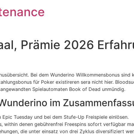
tenance
aal, Prämie 2026 Erfah
 Bonusübersicht. Bei dem Wunderino Willkommensbonus sind 
ahlungsbonus für Poker existireren sera nicht hier.
Bloodsu
 angewandten Spielautomaten Book of Dead unmündig.
 Wunderino im Zusammenfass
Epic Tuesday und bei dem Stufe-Up Freispiele einlösen.
, within denen gebührenfrei Freespins sofort verfügbar man
ehungen, die unter einsatz von drei Zyklus diversifiziert we