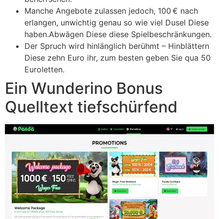
Manche Angebote zulassen jedoch, 100 € nach
erlangen, unwichtig genau so wie viel Dusel Diese
haben.Abwägen Diese diese Spielbeschränkungen.
Der Spruch wird hinlänglich berühmt – Hinblättern
Diese zehn Euro ihr, zum besten geben Sie qua 50
Euroletten.
Ein Wunderino Bonus
Quelltext tiefschürfend