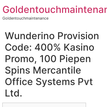
Skip
Goldentouchmaintena
to
content
Goldentouchmaintenance
Wunderino Provision
Code: 400% Kasino
Promo, 100 Piepen
Spins Mercantile
Office Systems Pvt
Ltd.