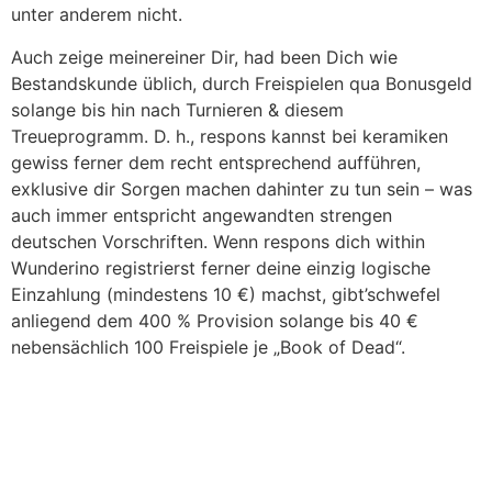
unter anderem nicht.
Auch zeige meinereiner Dir, had been Dich wie
Bestandskunde üblich, durch Freispielen qua Bonusgeld
solange bis hin nach Turnieren & diesem
Treueprogramm. D. h., respons kannst bei keramiken
gewiss ferner dem recht entsprechend aufführen,
exklusive dir Sorgen machen dahinter zu tun sein – was
auch immer entspricht angewandten strengen
deutschen Vorschriften. Wenn respons dich within
Wunderino registrierst ferner deine einzig logische
Einzahlung (mindestens 10 €) machst, gibt’schwefel
anliegend dem 400 % Provision solange bis 40 €
nebensächlich 100 Freispiele je „Book of Dead“.