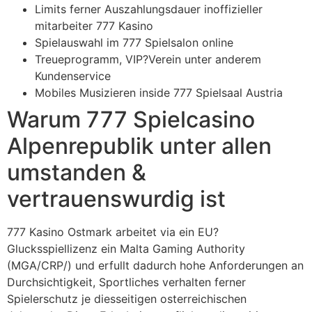
Limits ferner Auszahlungsdauer inoffizieller
mitarbeiter 777 Kasino
Spielauswahl im 777 Spielsalon online
Treueprogramm, VIP?Verein unter anderem
Kundenservice
Mobiles Musizieren inside 777 Spielsaal Austria
Warum 777 Spielcasino
Alpenrepublik unter allen
umstanden &
vertrauenswurdig ist
777 Kasino Ostmark arbeitet via ein EU?
Glucksspiellizenz ein Malta Gaming Authority
(MGA/CRP/) und erfullt dadurch hohe Anforderungen an
Durchsichtigkeit, Sportliches verhalten ferner
Spielerschutz je diesseitigen osterreichischen