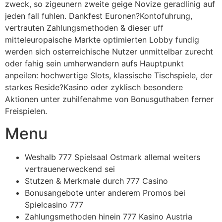
zweck, so zigeunern zweite geige Novize geradlinig auf
jeden fall fuhlen. Dankfest Euronen?Kontofuhrung,
vertrauten Zahlungsmethoden & dieser uff
mitteleuropaische Markte optimierten Lobby fundig
werden sich osterreichische Nutzer unmittelbar zurecht
oder fahig sein umherwandern aufs Hauptpunkt
anpeilen: hochwertige Slots, klassische Tischspiele, der
starkes Reside?Kasino oder zyklisch besondere
Aktionen unter zuhilfenahme von Bonusguthaben ferner
Freispielen.
Menu
Weshalb 777 Spielsaal Ostmark allemal weiters
vertrauenerweckend sei
Stutzen & Merkmale durch 777 Casino
Bonusangebote unter anderem Promos bei
Spielcasino 777
Zahlungsmethoden hinein 777 Kasino Austria