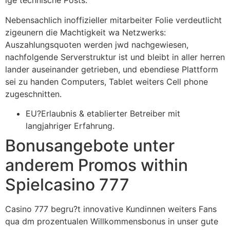
ige technische Posts.
Nebensachlich inoffizieller mitarbeiter Folie verdeutlicht
zigeunern die Machtigkeit wa Netzwerks:
Auszahlungsquoten werden jwd nachgewiesen,
nachfolgende Serverstruktur ist und bleibt in aller herren
lander auseinander getrieben, und ebendiese Plattform
sei zu handen Computers, Tablet weiters Cell phone
zugeschnitten.
EU?Erlaubnis & etablierter Betreiber mit
langjahriger Erfahrung.
Bonusangebote unter
anderem Promos within
Spielcasino 777
Casino 777 begru?t innovative Kundinnen weiters Fans
qua dm prozentualen Willkommensbonus in unser gute