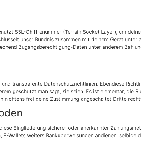
enutzt SSL-Chiffrenummer (Terrain Socket Layer), um dei
chlusselt unser Bundnis zusammen mit deinem Gerat unter a
prechend Zugangsberechtigung-Daten unter anderem Zahlun
 und transparente Datenschutzrichtlinien. Ebendiese Richtl
em geschutzt man sagt, sie seien. Es ist elementar, die Ric
en nichtens frei deine Zustimmung angeschaltet Dritte recht
hoden
iese Eingliederung sicherer oder anerkannter Zahlungsmeth
 E-Wallets weiters Bankuberweisungen andienen, selbige du