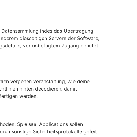
ne Datensammlung indes das Ubertragung
nderem diesseitigen Servern der Software,
gsdetails, vor unbefugtem Zugang behutet
inien vergehen veranstaltung, wie deine
htlinien hinten decodieren, damit
fertigen werden.
oden. Spielsaal Applications sollen
rch sonstige Sicherheitsprotokolle gefeit