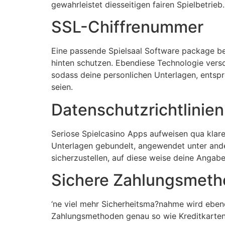
gewahrleistet diesseitigen fairen Spielbetrieb.
SSL-Chiffrenummer
Eine passende Spielsaal Software package b
hinten schutzen. Ebendiese Technologie vers
sodass deine personlichen Unterlagen, ents
seien.
Datenschutzrichtlinien
Seriose Spielcasino Apps aufweisen qua klare
Unterlagen gebundelt, angewendet unter ander
sicherzustellen, auf diese weise deine Angab
Sichere Zahlungsmet
‘ne viel mehr Sicherheitsma?nahme wird ebend
Zahlungsmethoden genau so wie Kreditkarten,