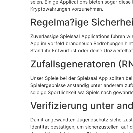
seien. Einige Applications bieten sogar die
Kryptowahrungen vorzunehmen.
Regelma?ige Sicherhe
Zuverlassige Spielsaal Applications fuhren w
App im vorfeld brandneuen Bedrohungen hinte
Stand ihr Entwurf ist oder deine Unzweifelhaft
Zufallsgeneratoren (R
Unser Spiele bei der Spielsaal App sollten b
Spielergebnisse anstandig unter anderem zufal
selbige Sportlichkeit wa Spiels nach gewahrle
Verifizierung unter an
Damit angewandten Jugendschutz sicherzustel
Identitat bestatigen, um sicherzustellen, auf