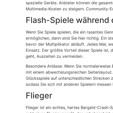
spezielle Geräte. Anbieter können die gesamte
Multimedia-Kosten zu steigern. Community-Erf
Flash-Spiele während 
Wenn Sie Spiele spielen, die ein rasantes Ge
ermöglichen, dann sind Sie hier richtig. Ein s
bevor der Multiplikator abläuft. Jedes Mal, wen
Einsatz. Der größte Vorteil dieser Spiele ist
geht, Auszeiten zu vermeiden.
Besondere Anlässe: Wenn Sie normalerweise Evo
mit einem abwechslungsreichen Seitenlayout. E
Glücksspiele auf unterschiedlichen Strecken z
sodass Sie sich mit anderen Spielern messen
Flieger
Flieger ist ein echtes, hartes Bargeld-Crash