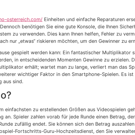
no-osterreich.com/
Einheiten und einfache Reparaturen erse
Dennoch benötigen Sie eine gute Konsole, die Ihnen Sicherhe
ystem zu verwenden. Dies kann Ihnen helfen, Fehler zu ver
fach nur „etwas“ riskieren möchten, um den Gewinner zu erm
use gespielt werden kann: Ein fantastischer Multiplikator st
erden, in entscheidenden Momenten Gewinne zu erzielen. 
iplikator erhält; wartet man zu lange, verliert man das Sp
eiterer wichtiger Faktor in den Smartphone-Spielen. Es ist 
 aus sind.
no?
am einfachsten zu erstellenden Größen aus Videospielen ge
g an. Spieler zahlen vorab für jede Runde einen Betrag, der
Runde zufällig endet. Sie können sich den Betrag auszahlen
eospiel-Fortschritts-Guru-Hochzeitsdienst, den Sie verwal