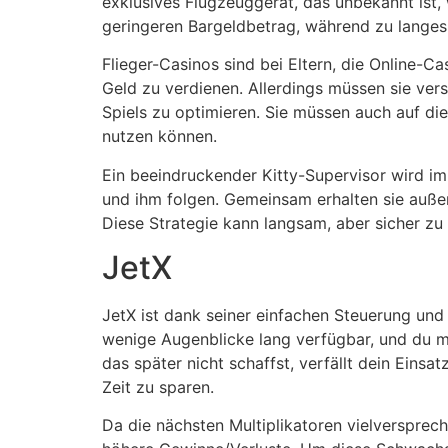
exklusives Flugzeuggerät, das unbekannt ist, 
geringeren Bargeldbetrag, während zu langes W
Flieger-Casinos sind bei Eltern, die Online-Ca
Geld zu verdienen. Allerdings müssen sie ver
Spiels zu optimieren. Sie müssen auch auf die
nutzen können.
Ein beeindruckender Kitty-Supervisor wird im
und ihm folgen. Gemeinsam erhalten sie außer
Diese Strategie kann langsam, aber sicher z
JetX
JetX ist dank seiner einfachen Steuerung und
wenige Augenblicke lang verfügbar, und du mus
das später nicht schaffst, verfällt dein Einsa
Zeit zu sparen.
Da die nächsten Multiplikatoren vielversprech