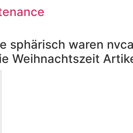
tenance
e sphärisch waren nvca
ie Weihnachtszeit Artik