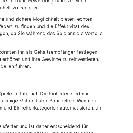
 Eine zu frühe Bewerbung führt zu einem
heit zu verlieren.
che und sichere Möglichkeit bieten, echtes
bart zu finden und die Effektivität des
igen, da Sie während des Spielens die Vorteile
 könnten ihn als Gehaltsempfänger festlegen
 erhöhen und ihre Gewinne zu reinvestieren.
dellen führen.
ele im Internet. Die Einheiten sind nur
a einige Multiplikator-Boni helfen. Wenn du
eren und Einheitenkategorien automatisieren, um
eisfehler und ist daher entscheidend für