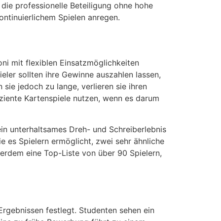
 die professionelle Beteiligung ohne hohe
ontinuierlichem Spielen anregen.
ni mit flexiblen Einsatzmöglichkeiten
ieler sollten ihre Gewinne auszahlen lassen,
 sie jedoch zu lange, verlieren sie ihren
fiziente Kartenspiele nutzen, wenn es darum
 ein unterhaltsames Dreh- und Schreiberlebnis
e es Spielern ermöglicht, zwei sehr ähnliche
ßerdem eine Top-Liste von über 90 Spielern,
Ergebnissen festlegt. Studenten sehen ein