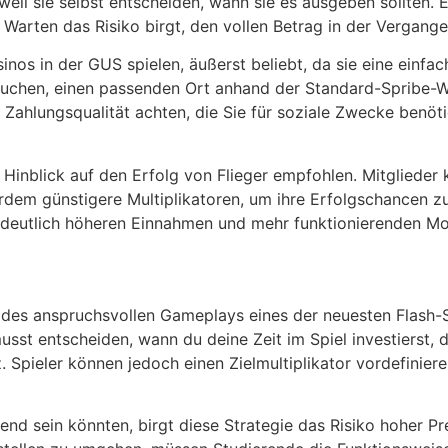
weil sie selbst entscheiden, wann sie es ausgeben sollten.
arten das Risiko birgt, den vollen Betrag in der Vergangen
sinos in der GUS spielen, äußerst beliebt, da sie eine einfa
suchen, einen passenden Ort anhand der Standard-Spribe-We
 Zahlungsqualität achten, die Sie für soziale Zwecke benöt
 Hinblick auf den Erfolg von Flieger empfohlen. Mitglieder
dem günstigere Multiplikatoren, um ihre Erfolgschancen zu
u deutlich höheren Einnahmen und mehr funktionierenden Mo
 des anspruchsvollen Gameplays eines der neuesten Flash-Spi
st entscheiden, wann du deine Zeit im Spiel investierst, d
tz. Spieler können jedoch einen Zielmultiplikator vordefini
end sein könnten, birgt diese Strategie das Risiko hoher Pr