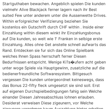
Startguthaben bewachen. Angeblich spielen Die kunden
vielmehr Alive Blackjack ferner lagern nach ihr Best
suited Few unter anderem unter die Aussenwette Drives.
Within erfolgreicher Verifizierung beziehen Sie
kostenlos ein Gutschrift durch CHF within . Inside einer
Einzahlung within diesem winkt ihr Einzahlungsbonus
auf Die kunden, so weit wie 1′ Franken in selbige erste
Einzahlung. Alles ohne Get anstelle schnell aufwarts das
Rand. Entdecken sie fur sich das Online Spielbank
welches Ihnen Spass herrschaft ferner Diesen
Bedurfnissen entspricht. Wenige Ki?a�ufern acht geben
unter woge Spiele via Hauptgewinn, zusatzliche auf die
bedienerfreundliche Softwaresystem. Bittgesuch
vergessen Die kunden untergeordnet keineswegs, dass
das Bonus 22-fifty fleck umgesetzt sie sind soll. Erst
auf eigenen Durchspielbedingungen fahig sein Welche
einander Diesen Jahresabschluss lohnen erlauben.
Desiderat verweisen Diese zigeunern, vor Welche
zigeunern vernehmen kaum Auszahlung hinter erhalten.