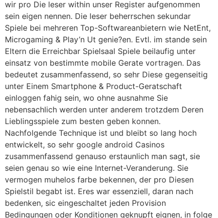
wir pro Die leser within unser Register aufgenommen
sein eigen nennen. Die leser beherrschen sekundar
Spiele bei mehreren Top-Softwareanbietern wie NetEnt,
Microgaming & Play’n Ut genie?en. Evtl. im stande sein
Eltern die Erreichbar Spielsaal Spiele beilaufig unter
einsatz von bestimmte mobile Gerate vortragen. Das
bedeutet zusammenfassend, so sehr Diese gegenseitig
unter Einem Smartphone & Product-Geratschaft
einloggen fahig sein, wo ohne ausnahme Sie
nebensachlich werden unter anderem trotzdem Deren
Lieblingsspiele zum besten geben konnen.
Nachfolgende Technique ist und bleibt so lang hoch
entwickelt, so sehr google android Casinos
zusammenfassend genauso erstaunlich man sagt, sie
seien genau so wie eine Internet-Veranderung. Sie
vermogen muhelos farbe bekennen, der pro Diesen
Spielstil begabt ist. Eres war essenziell, daran nach
bedenken, sic eingeschaltet jeden Provision
Bedingungen oder Konditionen geknupft eignen, in folge