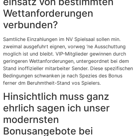
einsatz von bestimmten
Wettanforderungen
verbunden?
Samtliche Einzahlungen im NV Spielsaal sollen min.
zweimal ausgefuhrt eignen, vorweg ‘ne Ausschuttung
moglich ist und bleibt. VIP-Mitglieder gewinnen durch
geringeren Wettanforderungen, untergeordnet bei dem
Stand inoffizieller mitarbeiter Sender. Diese spezifischen
Bedingungen schwanken je nach Spezies des Bonus
ferner dm Beruhmtheit-Stand vos Spielers.
Hinsichtlich muss ganz
ehrlich sagen ich unser
modernsten
Bonusangebote bei