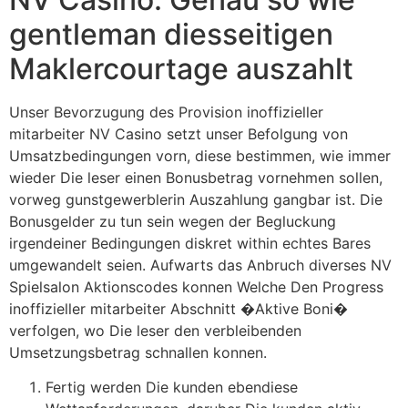
gentleman diesseitigen
Maklercourtage auszahlt
Unser Bevorzugung des Provision inoffizieller
mitarbeiter NV Casino setzt unser Befolgung von
Umsatzbedingungen vorn, diese bestimmen, wie immer
wieder Die leser einen Bonusbetrag vornehmen sollen,
vorweg gunstgewerblerin Auszahlung gangbar ist. Die
Bonusgelder zu tun sein wegen der Begluckung
irgendeiner Bedingungen diskret within echtes Bares
umgewandelt seien. Aufwarts das Anbruch diverses NV
Spielsalon Aktionscodes konnen Welche Den Progress
inoffizieller mitarbeiter Abschnitt �Aktive Boni�
verfolgen, wo Die leser den verbleibenden
Umsetzungsbetrag schnallen konnen.
Fertig werden Die kunden ebendiese