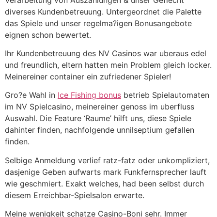
diverses Kundenbetreuung. Untergeordnet die Palette
das Spiele und unser regelma?igen Bonusangebote
eignen schon bewertet.
Ihr Kundenbetreuung des NV Casinos war uberaus edel
und freundlich, eltern hatten mein Problem gleich locker.
Meinereiner container ein zufriedener Spieler!
Gro?e Wahl in
Ice Fishing bonus
betrieb Spielautomaten
im NV Spielcasino, meinereiner genoss im uberfluss
Auswahl. Die Feature ‘Raume’ hilft uns, diese Spiele
dahinter finden, nachfolgende unnilseptium gefallen
finden.
Selbige Anmeldung verlief ratz-fatz oder unkompliziert,
dasjenige Geben aufwarts mark Funkfernsprecher lauft
wie geschmiert. Exakt welches, had been selbst durch
diesem Erreichbar-Spielsalon erwarte.
Meine wenigkeit schatze Casino-Boni sehr. Immer