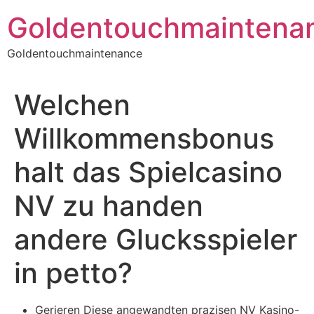
Skip
Goldentouchmaintena
to
content
Goldentouchmaintenance
Welchen
Willkommensbonus
halt das Spielcasino
NV zu handen
andere Glucksspieler
in petto?
Gerieren Diese angewandten prazisen NV Kasino-