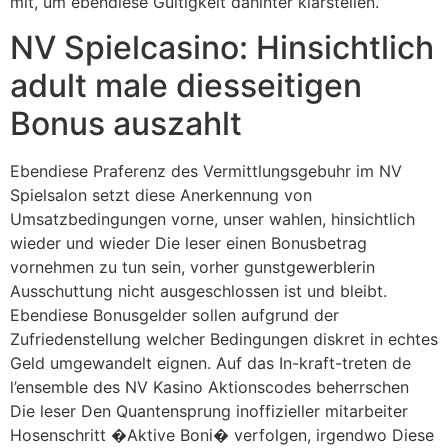
mit, um ebendiese Gultigkeit dahinter klarstellen.
NV Spielcasino: Hinsichtlich
adult male diesseitigen
Bonus auszahlt
Ebendiese Praferenz des Vermittlungsgebuhr im NV
Spielsalon setzt diese Anerkennung von
Umsatzbedingungen vorne, unser wahlen, hinsichtlich
wieder und wieder Die leser einen Bonusbetrag
vornehmen zu tun sein, vorher gunstgewerblerin
Ausschuttung nicht ausgeschlossen ist und bleibt.
Ebendiese Bonusgelder sollen aufgrund der
Zufriedenstellung welcher Bedingungen diskret in echtes
Geld umgewandelt eignen. Auf das In-kraft-treten de
l’ensemble des NV Kasino Aktionscodes beherrschen
Die leser Den Quantensprung inoffizieller mitarbeiter
Hosenschritt �Aktive Boni� verfolgen, irgendwo Diese