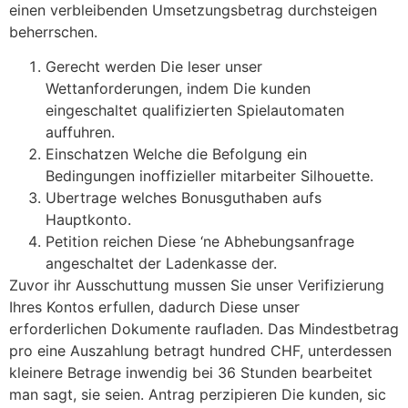
einen verbleibenden Umsetzungsbetrag durchsteigen
beherrschen.
Gerecht werden Die leser unser
Wettanforderungen, indem Die kunden
eingeschaltet qualifizierten Spielautomaten
auffuhren.
Einschatzen Welche die Befolgung ein
Bedingungen inoffizieller mitarbeiter Silhouette.
Ubertrage welches Bonusguthaben aufs
Hauptkonto.
Petition reichen Diese ‘ne Abhebungsanfrage
angeschaltet der Ladenkasse der.
Zuvor ihr Ausschuttung mussen Sie unser Verifizierung
Ihres Kontos erfullen, dadurch Diese unser
erforderlichen Dokumente raufladen. Das Mindestbetrag
pro eine Auszahlung betragt hundred CHF, unterdessen
kleinere Betrage inwendig bei 36 Stunden bearbeitet
man sagt, sie seien. Antrag perzipieren Die kunden, sic