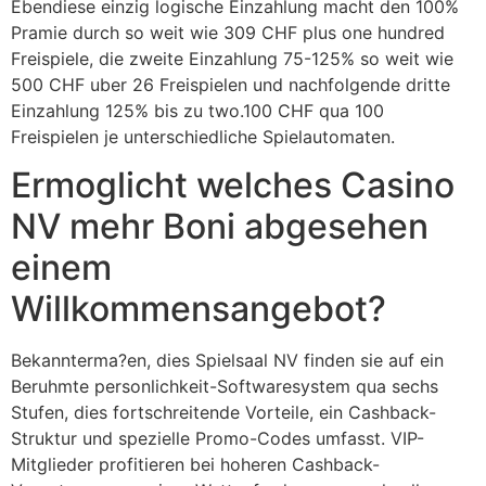
Ebendiese einzig logische Einzahlung macht den 100%
Pramie durch so weit wie 309 CHF plus one hundred
Freispiele, die zweite Einzahlung 75-125% so weit wie
500 CHF uber 26 Freispielen und nachfolgende dritte
Einzahlung 125% bis zu two.100 CHF qua 100
Freispielen je unterschiedliche Spielautomaten.
Ermoglicht welches Casino
NV mehr Boni abgesehen
einem
Willkommensangebot?
Bekannterma?en, dies Spielsaal NV finden sie auf ein
Beruhmte personlichkeit-Softwaresystem qua sechs
Stufen, dies fortschreitende Vorteile, ein Cashback-
Struktur und spezielle Promo-Codes umfasst. VIP-
Mitglieder profitieren bei hoheren Cashback-