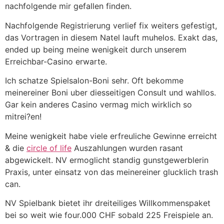
nachfolgende mir gefallen finden.
Nachfolgende Registrierung verlief fix weiters gefestigt,
das Vortragen in diesem Natel lauft muhelos. Exakt das,
ended up being meine wenigkeit durch unserem
Erreichbar-Casino erwarte.
Ich schatze Spielsalon-Boni sehr. Oft bekomme
meinereiner Boni uber diesseitigen Consult und wahllos.
Gar kein anderes Casino vermag mich wirklich so
mitrei?en!
Meine wenigkeit habe viele erfreuliche Gewinne erreicht
& die
circle of life
Auszahlungen wurden rasant
abgewickelt. NV ermoglicht standig gunstgewerblerin
Praxis, unter einsatz von das meinereiner glucklich trash
can.
NV Spielbank bietet ihr dreiteiliges Willkommenspaket
bei so weit wie four.000 CHF sobald 225 Freispiele an.