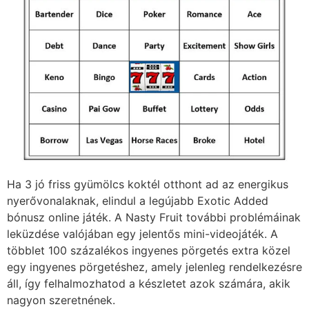
Ha 3 jó friss gyümölcs koktél otthont ad az energikus
nyerővonalaknak, elindul a legújabb Exotic Added
bónusz online játék. A Nasty Fruit további problémáinak
leküzdése valójában egy jelentős mini-videojáték. A
többlet 100 százalékos ingyenes pörgetés extra közel
egy ingyenes pörgetéshez, amely jelenleg rendelkezésre
áll, így felhalmozhatod a készletet azok számára, akik
nagyon szeretnének.