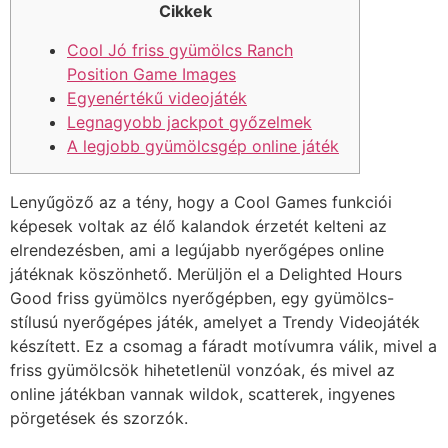
Cikkek
Cool Jó friss gyümölcs Ranch
Position Game Images
Egyenértékű videojáték
Legnagyobb jackpot győzelmek
A legjobb gyümölcsgép online játék
Lenyűgöző az a tény, hogy a Cool Games funkciói
képesek voltak az élő kalandok érzetét kelteni az
elrendezésben, ami a legújabb nyerőgépes online
játéknak köszönhető. Merüljön el a Delighted Hours
Good friss gyümölcs nyerőgépben, egy gyümölcs-
stílusú nyerőgépes játék, amelyet a Trendy Videojáték
készített.
Ez a csomag a fáradt motívumra válik, mivel a
friss gyümölcsök hihetetlenül vonzóak, és mivel az
online játékban vannak wildok, scatterek, ingyenes
pörgetések és szorzók.