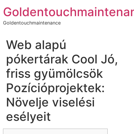
Skip
Goldentouchmaintena
to
content
Goldentouchmaintenance
Web alapú
pókertárak Cool Jó,
friss gyümölcsök
Pozícióprojektek:
Növelje viselési
esélyeit