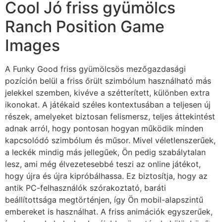
Cool Jó friss gyümölcs
Ranch Position Game
Images
A Funky Good friss gyümölcsös mezőgazdasági
pozíción belül a friss őrült szimbólum használható más
jelekkel szemben, kivéve a szétterített, különben extra
ikonokat. A játékaid széles kontextusában a teljesen új
részek, amelyeket biztosan felismersz, teljes áttekintést
adnak arról, hogy pontosan hogyan működik minden
kapcsolódó szimbólum és műsor. Mivel véletlenszerűek,
a leckék mindig más jellegűek, Ön pedig szabálytalan
lesz, ami még élvezetesebbé teszi az online játékot,
hogy újra és újra kipróbálhassa. Ez biztosítja, hogy az
antik PC-felhasználók szórakoztató, baráti
beállítottsága megtörténjen, így Ön mobil-alapszintű
embereket is használhat. A friss animációk egyszerűek,