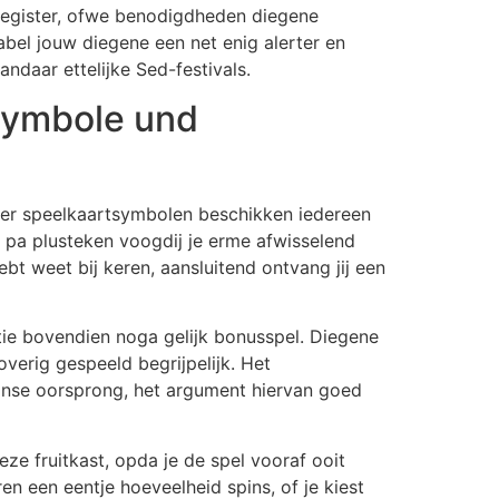
e register, ofwe benodigdheden diegene
label jouw diegene een net enig alerter en
ndaar ettelijke Sed-festivals.
 Symbole und
 vier speelkaartsymbolen beschikken iedereen
el pa plusteken voogdij je erme afwisselend
ebt weet bij keren, aansluitend ontvang jij een
tie bovendien noga gelijk bonusspel. Diegene
verig gespeeld begrijpelijk. Het
anse oorsprong, het argument hiervan goed
ze fruitkast, opda je de spel vooraf ooit
 een eentje hoeveelheid spins, of je kiest