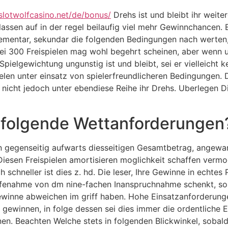
/slotwolfcasino.net/de/bonus/
Drehs ist und bleibt ihr weite
lassen auf in der regel beilaufig viel mehr Gewinnchancen.
 elementar, sekundar die folgenden Bedingungen nach werte
ei 300 Freispielen mag wohl begehrt scheinen, aber wenn 
Spielgewichtung ungunstig ist und bleibt, sei er vielleich
pielen unter einsatz von spielerfreundlicheren Bedingungen
 nicht jedoch unter ebendiese Reihe ihr Drehs. Uberlegen Di
hfolgende Wettanforderungen
 gegenseitig aufwarts diesseitigen Gesamtbetrag, angewa
iesen Freispielen amortisieren moglichkeit schaffen vermo
schneller ist dies z. hd. Die leser, Ihre Gewinne in echte
ilfenahme von dm nine-fachen Inanspruchnahme schenkt, sol
ewinne abweichen im griff haben. Hohe Einsatzanforderunge
h gewinnen, in folge dessen sei dies immer die ordentliche 
n. Beachten Welche stets in folgenden Blickwinkel, sobald