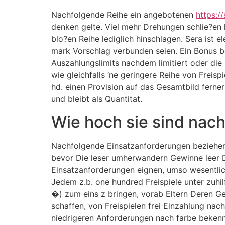
Nachfolgende Reihe ein angebotenen
https:/
denken gelte. Viel mehr Drehungen schlie?en 
blo?en Reihe lediglich hinschlagen. Sera ist
mark Vorschlag verbunden seien. Ein Bonus b
Auszahlungslimits nachdem limitiert oder die 
wie gleichfalls ‘ne geringere Reihe von Freis
hd. einen Provision auf das Gesamtbild ferner
und bleibt als Quantitat.
Wie hoch sie sind nac
Nachfolgende Einsatzanforderungen beziehen
bevor Die leser umherwandern Gewinne leer D
Einsatzanforderungen eignen, umso wesentlich 
Jedem z.b. one hundred Freispiele unter zuh
�) zum eins z bringen, vorab Eltern Deren G
schaffen, von Freispielen frei Einzahlung nac
niedrigeren Anforderungen nach farbe bekenne