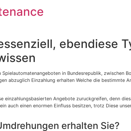
tenance
essenziell, ebendiese T
wissen
en Spielautomatenangeboten in Bundesrepublik, zwischen B
gen abzuglich Einzahlung erhalten Welche die bestimmte Anz
iese einzahlungsbasierten Angebote zuruckgreifen, denn di
in auch einen enormen Einfluss besitzen, trotz Diese unser
Umdrehungen erhalten Sie?