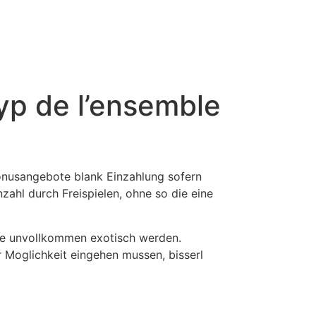
yp de l’ensemble
onusangebote blank Einzahlung sofern
ahl durch Freispielen, ohne so die eine
ese unvollkommen exotisch werden.
 Moglichkeit eingehen mussen, bisserl